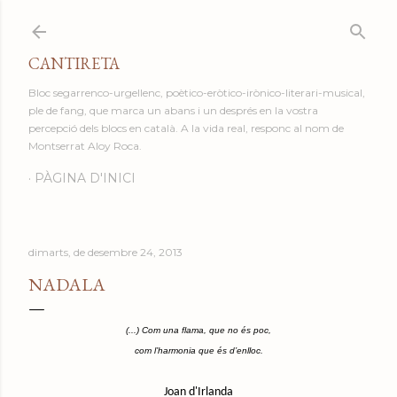
Salta al contingut principal
CANTIRETA
Bloc segarrenco-urgellenc, poètico-eròtico-irònico-literari-musical,
ple de fang, que marca un abans i un després en la vostra
percepció dels blocs en català. A la vida real, responc al nom de
Montserrat Aloy Roca.
PÀGINA D'INICI
dimarts, de desembre 24, 2013
NADALA
(...) Com una flama, que no és poc,
com l’harmonia que és d’enlloc.
Joan d'Irlanda