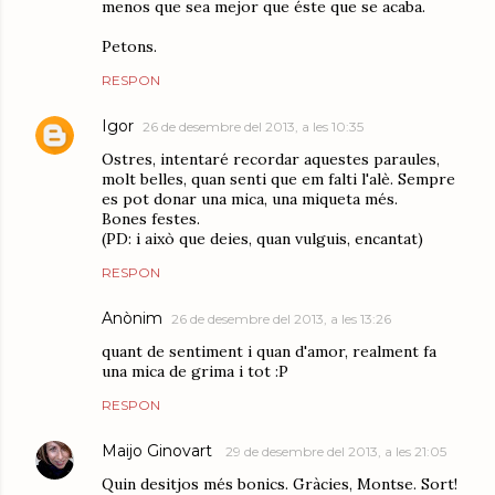
menos que sea mejor que éste que se acaba.
Petons.
RESPON
Igor
26 de desembre del 2013, a les 10:35
Ostres, intentaré recordar aquestes paraules,
molt belles, quan senti que em falti l'alè. Sempre
es pot donar una mica, una miqueta més.
Bones festes.
(PD: i això que deies, quan vulguis, encantat)
RESPON
Anònim
26 de desembre del 2013, a les 13:26
quant de sentiment i quan d'amor, realment fa
una mica de grima i tot :P
RESPON
Maijo Ginovart
29 de desembre del 2013, a les 21:05
Quin desitjos més bonics. Gràcies, Montse. Sort!