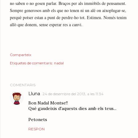
no saben o no gosen parlar. Braços per als immòbils de pensament.
Sempre generosos amb els que no tenen ni un alè on aixoplugar-se,
perquè potser estan a punt de perdre-ho tot. Estimeu. Només tenim
allò que donem, sense esperar res a canvi.
Comparteix
Etiquetes de comentaris:
nadal
COMENTARIS
Lluna
24 de desembre del 2013, a les 11:34
Bon Nadal Montse!!
Què gaudeixis d'aquests dies amb els teus...
Petonets
RESPON