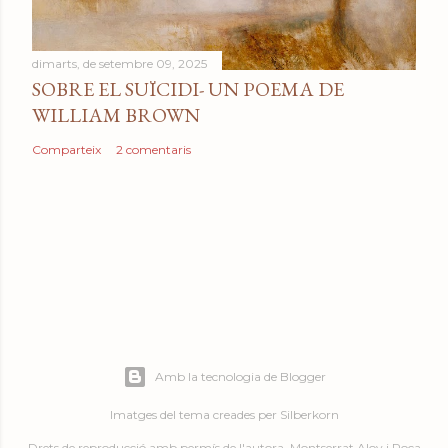
dimarts, de setembre 09, 2025
SOBRE EL SUÏCIDI- UN POEMA DE
WILLIAM BROWN
Comparteix
2 comentaris
Amb la tecnologia de Blogger
Imatges del tema creades per
Silberkorn
Drets de reproducció amb permís de l'autora, Montserrat Aloy i Roca