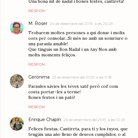
Una bona nit de nadal i bones festes, cantireta!
RESPON
M. Roser
24 de desembre del 2013, a les 20:25
Trobarem moltes persones a qui donar i molts
cors per consolar...Si més no amb un somriure o
una paraula amable!
Que tinguis un Bon Nadal i un Any Nou amb
molts moments feliços.
RESPON
Gerònima
25 de desembre del 2013, a les 0:18
Paraules sàvies les teves xati! però coi! com
costa portar-les a terme!
Bones festes i un pató!
RESPON
Enrique Chapín
26 de desembre del 2013, a les 10:25
Felices fiestas, Cantireta, para ti y los tuyos, que
tengáis una año lleno de deseos cumplidos, o al