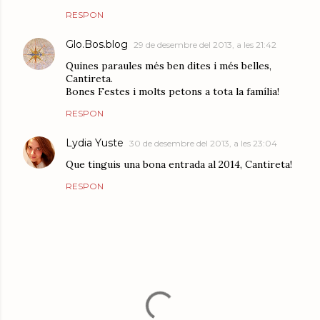
RESPON
Glo.Bos.blog
29 de desembre del 2013, a les 21:42
Quines paraules més ben dites i més belles,
Cantireta.
Bones Festes i molts petons a tota la família!
RESPON
Lydia Yuste
30 de desembre del 2013, a les 23:04
Que tinguis una bona entrada al 2014, Cantireta!
RESPON