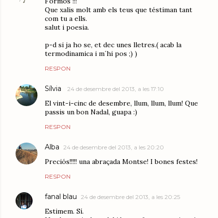
Formos !!!
Que xalis molt amb els teus que téstiman tant
com tu a ells.
salut i poesia.
p-d si ja ho se, et dec unes lletres.( acab la
termodinamica i m´hi pos ;) )
RESPON
Sílvia
24 de desembre del 2013, a les 17:10
El vint-i-cinc de desembre, llum, llum, llum! Que
passis un bon Nadal, guapa :)
RESPON
Alba
24 de desembre del 2013, a les 20:20
Preciós!!!!! una abraçada Montse! I bones festes!
RESPON
fanal blau
24 de desembre del 2013, a les 20:25
Estimem. Sí.